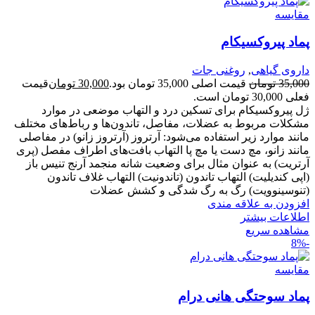
مقایسه
پماد پیروکسیکام
داروی گیاهی
,
روغنی جات
35,000
تومان
قیمت اصلی 35,000 تومان بود.
30,000
تومان
قیمت
فعلی 30,000 تومان است.
ژل پیروکسیکام برای تسکین درد و التهاب موضعی در موارد
مشکلات مربوط به عضلات، مفاصل، تاندون‌ها و رباط‌های مختلف
مانند موارد زیر استفاده می‌شود: آرتروز (آرتروز زانو) در مفاصلی
مانند زانو، مچ دست یا مچ پا التهاب بافت‌های اطراف مفصل (پری
آرتریت) به عنوان مثال برای وضعیت شانه منجمد آرنج تنیس باز
(اپی کندیلیت) التهاب تاندون (تاندونیت) التهاب غلاف تاندون
(تنوسینوویت) رگ به رگ شدگی و کشش عضلات
افزودن به علاقه مندی
اطلاعات بیشتر
مشاهده سریع
-8%
مقایسه
پماد سوحتگی هانی درام