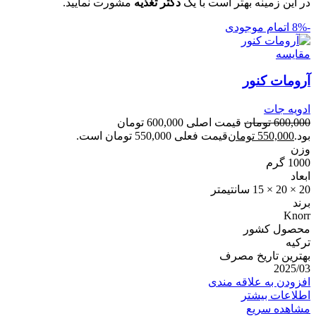
در این زمینه بهتر است با یک
دکتر تغذیه
مشورت نمایید.
-8%
اتمام موجودی
مقایسه
آرومات کنور
ادویه جات
600,000
تومان
قیمت اصلی 600,000 تومان
بود.
550,000
تومان
قیمت فعلی 550,000 تومان است.
وزن
1000 گرم
ابعاد
20 × 20 × 15 سانتیمتر
برند
Knorr
محصول کشور
ترکیه
بهترین تاریخ مصرف
2025/03
افزودن به علاقه مندی
اطلاعات بیشتر
مشاهده سریع