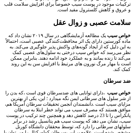
ترکیبات موجود در پوست سیب خصوصاً برای افزایش سلامت قلب
و عروق و کاهش کلسترول مفید است.
سلامت عصبی و زوال عقل
خواص سیب
یک مطالعه آزمایشگاهی در سال ۲۰۱۹ نشان داد که
ماده کورستین دارای یک اثر محافظت‌کنندگی عصبی است، احتمالاً
به این دلیل که از ایجاد گونه‌های واکنش پذیر جلوگیری می‌کند. به
نظر می‌رسد که خواص سیب درختی به سلول‌های عصبی کمک
می‌کند تا زنده بمانند و به عملکرد خود ادامه دهند. بنابراین ممکن
است با مهار مرگ نورون های مرتبط با افزایش سن به این روند
کمک کند.
ضد سرطان
خواص سیب
،دارای توانایی های ضدسرطان قوی است ،که بدن را
از شر سلول های سرطانی ایمن نگه میدارد ؛ این، یکی از بهترین
مزایای سیب است .دانشمندان انجمن تحقیقات سرطان آمریکا هم،
موافق هستند که مصرف سیب می تواند خطر ابتلا به سرطان
پانکراس را تا 23 درصد کاهش دهد و همچنین چند ترکیب در پوست
سیب، نشان می دهد که پوست سیب هم پتانسیل رشد در برابر
سلولهای سرطانی را دارد که، توسط محققان دانشگاه کورنل
مشخص شده است. علاوه بر این ،سرطان کولورکتال را می توان با