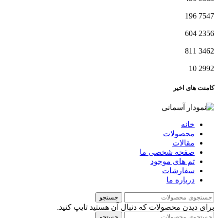
196
7547
604
2356
811
3462
10
2992
کامنت های اخیر
خانه
محصولات
مقالات
صفحه شخصی ما
تم های موجود
سفارشات
درباره ما
جستجو
برای دیدن محصولات که دنبال آن هستید تایپ کنید.
جستجو