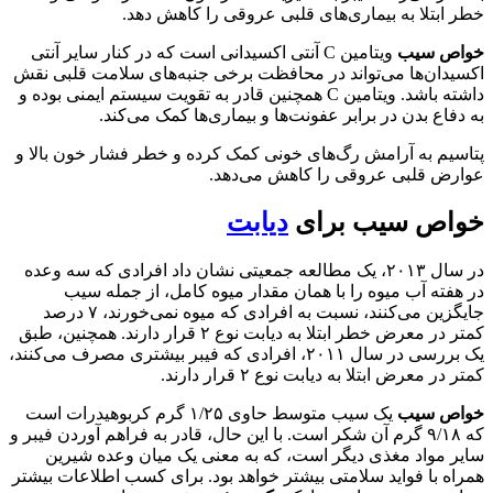
خطر ابتلا به بیماری‌های قلبی عروقی را کاهش دهد.
خواص سیب
ویتامین C آنتی اکسیدانی است که در کنار سایر آنتی
اکسیدان‌ها می‌تواند در محافظت برخی جنبه‌های سلامت قلبی نقش
داشته باشد. ویتامین C همچنین قادر به تقویت سیستم ایمنی بوده و
به دفاع بدن در برابر عفونت‌ها و بیماری‌ها کمک می‌کند.
پتاسیم به آرامش رگ‌های خونی کمک کرده و خطر فشار خون بالا و
عوارض قلبی عروقی را کاهش می‌دهد.
خواص سیب برای
دیابت
در سال ۲۰۱۳، یک مطالعه جمعیتی نشان داد افرادی که سه وعده
در هفته آب میوه را با همان مقدار میوه کامل، از جمله سیب
جایگزین می‌کنند، نسبت به افرادی که میوه نمی‌خورند، ۷ درصد
کمتر در معرض خطر ابتلا به دیابت نوع ۲ قرار دارند. همچنین، طبق
یک بررسی در سال ۲۰۱۱، افرادی که فیبر بیشتری مصرف می‌کنند،
کمتر در معرض ابتلا به دیابت نوع ۲ قرار دارند.
خواص سیب
یک سیب متوسط ​​حاوی ۱/۲۵ گرم کربوهیدرات است
که ۹/۱۸ گرم آن شکر است. با این حال، قادر به فراهم آوردن فیبر و
سایر مواد مغذی دیگر است، که به معنی یک میان وعده شیرین
همراه با فواید سلامتی بیشتر خواهد بود. برای کسب اطلاعات بیشتر