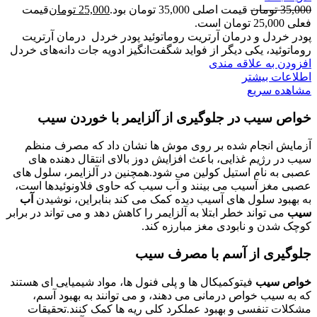
35,000
تومان
قیمت اصلی 35,000 تومان بود.
25,000
تومان
قیمت
فعلی 25,000 تومان است.
پودر خردل و درمان آرتریت روماتوئید پودر خردل درمان آرتریت
روماتوئید، یکی دیگر از فواید شگفت‌انگیز ادویه جات دانه‌های خردل
افزودن به علاقه مندی
اطلاعات بیشتر
مشاهده سریع
خواص سیب در
جلوگیری از
آلزایمر
با خوردن سیب
آزمایش انجام شده بر روی موش ها نشان داد که مصرف منظم
سیب در رژیم غذایی، باعث افزایش دوز بالای انتقال دهنده های
عصبی به نام استیل کولین می شود.همچنین در آلزایمر، سلول های
عصبی مغز آسیب می بینند و آب سیب که حاوی فلاونوئیدها است،
به بهبود سلول های آسیب دیده کمک می کند بنابراین، نوشیدن
آب
سیب
می تواند خطر ابتلا به آلزایمر را کاهش دهد و می تواند در برابر
کوچک شدن و نابودی مغز مبارزه کند.
جلوگیری از آسم با مصرف سیب
خواص سیب
فیتوکمیکال ها و پلی فنول ها، مواد شیمیایی ای هستند
که به سیب خواص درمانی می دهند، و می توانند به بهبود آسم،
مشکلات تنفسی و بهبود عملکرد کلی ریه ها کمک کنند.تحقیقات