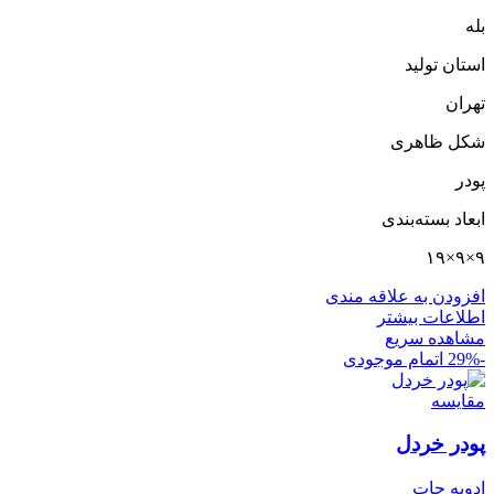
بله
استان تولید
تهران
شکل ظاهری
پودر
ابعاد بسته‌بندی
۹×۹×۱۹
افزودن به علاقه مندی
اطلاعات بیشتر
مشاهده سریع
-29%
اتمام موجودی
مقایسه
پودر خردل
ادویه جات