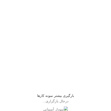
Accessories
Imperdiet mauris a nontin
Lighting
Venenatis nam phasellus
Kitchen
Leo uteu ullamcorper
بارگیری بیشتر نمونه کارها
درحال بارگزاری...