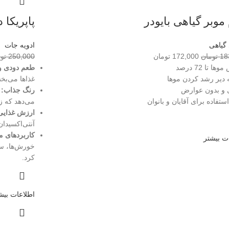
موبر گیاهی بایودر
پاپریکا 
گیاهی
ادویه جات
18
تومان
172,000
تومان
250,000
تو
ا تا 72 درصد
طعم دودی و
ه دیر رشد کردن موها
غذاها می‌بخش
 و بدون عوارض
رنگ جذاب:
پ
ستفاده برای آقایان و بانوان
می‌دهد که زی
ارزش غذایی
آنتی‌اکسیدان
کاربردهای مت
ت بیشتر
خورش‌ها، سو
کرد.
اطلاعات بیش