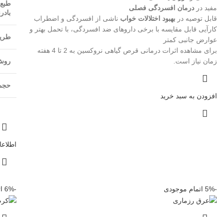
طبع
مفید در
درمان افسردگی فصلی
بادر
قابل توصیه در
بهبود اختلالات خواب
ناشی از افسردگی و اضطراب
کارآیی قابل مقایسه با برخی داروهای ضد افسردگی، با تحمل بهتر و
طری
عوارض جانبی کمتر
برای مشاهده اثرات درمانی قرص گیاهی نروکسین به 2 تا 4 هفته
زمان نیاز است.
روش 
حجم
افزودن به سبد خرید
اطلاعا
-5%
اتمام موجودی
-6%
ا