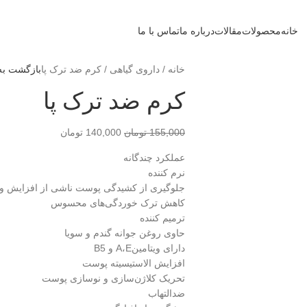
خانه
محصولات
مقالات
درباره ما
تماس با ما
خانه
داروی گیاهی
کرم ضد ترک پا
بازگشت به
کرم ضد ترک پا
155,000
تومان
140,000
تومان
عملکرد چندگانه
نرم کننده
جلوگیری از کشیدگی پوست ناشی از افزایش و
کاهش ترک خوردگی‌های محسوس
ترمیم کننده
حاوی روغن جوانه گندم و سویا
دارای ویتامینA،E و B5
افزایش الاستیسیته پوست
تحریک کلاژن‌سازی و نوسازی پوست
ضدالتهاب