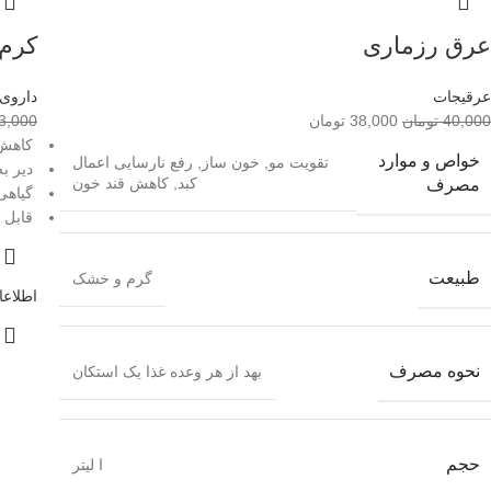
عرق رزماری
کرم 
عرقیجات
داروی 
40,000
تومان
38,000
تومان
3,000
کاهش موه
خواص و موارد
تقویت مو, خون ساز, رفع نارسایی اعمال
دیر ب
کبد, کاهش قند خون
مصرف
گیاهی
قابل ا
طبیعت
گرم و خشک
اطلاعا
نحوه مصرف
بهد از هر وعده غذا یک استکان
حجم
ا لیتر