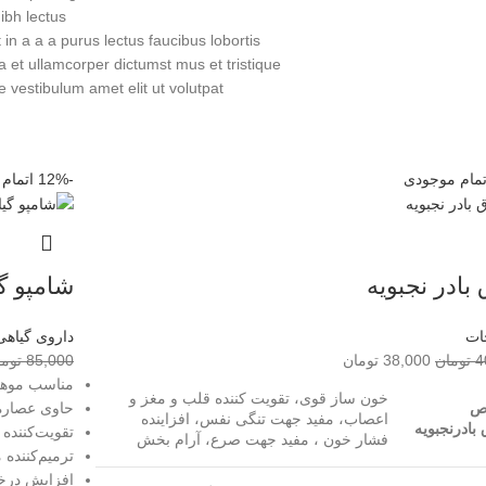
bh lectus.
n a a a purus lectus faucibus lobortis
a et ullamcorper dictumst mus et tristique
vestibulum amet elit ut volutpat.
تمام موجودی
-12%
اتمام
بادر نجبویه
شامپو گ
ات
داروی گیاهی
4
تومان
38,000
تومان
85,000
توما
مناسب موها
خون ساز قوی، تقویت کننده قلب و مغز و
ص
حاوی عصاره 
اعصاب، مفید جهت تنگی نفس، افزاینده
بادرنجبویه
تقویت‌کننده 
فشار خون ، مفید جهت صرع، آرام بخش
ترمیم‌کننده 
افزایش درخ