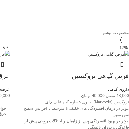
محصولات بیشتر
-17%
-5%
ا
قرص گیاهی نروکسین
عرق 
داروی گیاهی
عرقیج
48,000
تومان
40,000
تومان
0,000
نروکسین (Nervoxin)، حاوی عصاره گیاه
علف چای
موثر در
درمان افسردگی
های خفیف تا متوسط با افزایش سطح
خوا
عرق 
سروتونین
موثر در
بهبود افسردگی پس از زایمان
و
اختلالات روحی پیش از
قاعدگی
و
دوران یائسگی