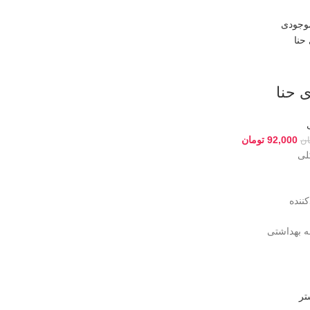
موجودی
 حنا
92,000
تومان
ان
لی
ننده
ه بهداشتی
تر