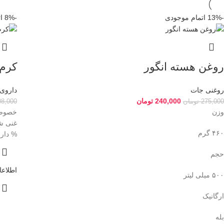
-13%
اتمام موجودی
-8%
ا
روغن هسته انگور
کرم 
روغنی جات
داروی 
240,000
تومان
275,000
تومان
08,000
وزن
خصوصیا
۴۶۰ گرم
% دارا
حجم
اطلاعا
۵۰۰ میلی لیتر
ارگانیک
بله