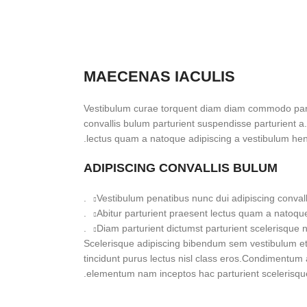
MAECENAS IACULIS
Vestibulum curae torquent diam diam commodo part
convallis bulum parturient suspendisse parturient a.
lectus quam a natoque adipiscing a vestibulum hen
ADIPISCING CONVALLIS BULUM
Vestibulum penatibus nunc dui adipiscing convall
Abitur parturient praesent lectus quam a natoque
Diam parturient dictumst parturient scelerisque ni
Scelerisque adipiscing bibendum sem vestibulum et i
tincidunt purus lectus nisl class eros.Condimentum 
elementum nam inceptos hac parturient scelerisque 