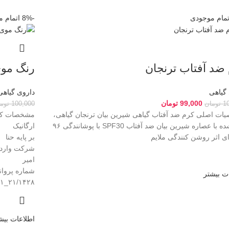
تمام موجودی
-8%
اتمام 
ضد آفتاب ترنجان
رنگ موی
گیاهی
داروی گیاهی
99,000
تومان
1
تومان
100,000
توم
ت اصلی کرم ضد آفتاب گیاهی شیرین بیان ترنجان گیاهی،
مشخصات ک
غنی شده با عصاره شیرین بیان ضد آفتاب SPF30 با پوشانندگی ۹۶
ارگانیک
ی اثر روشن کنندگی ملایم
بر پایه حنا
شرکت واردک
امیر
شماره پروان
ت بیشتر
۲۱/۱۴۲۸_۱
اطلاعات بیش