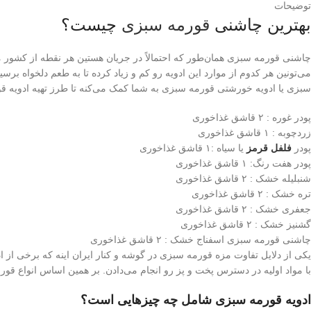
توضیحات
بهترین چاشنی
قورمه سبزی
چیست؟
چاشنی قورمه سبزی همان‌طور که احتمالاً در جریان هستین هر نقطه از کشور م
می‌تونین هر کدوم از موارد این ادویه رو کم و زیاد کرده تا به طعم دلخواه ب
سبزی یا ادویه خورشتی قورمه سبزی به شما کمک می‌کنه تا طرز تهیه ادویه قو
پودر غوره : ۲ قاشق غذاخوری
زردچوبه : ۱ قاشق غذاخوری
پودر
فلفل قرمز
یا سیاه :۱ قاشق غذاخوری
پودر هفت رنگ: ۱ قاشق غذاخوری
شنبلیله خشک : ۲ قاشق غذاخوری
تره خشک : ۲ قاشق غذاخوری
جعفری خشک : ۲ قاشق غذاخوری
گشنیز خشک : ۲ قاشق غذاخوری
چاشنی قورمه سبزی اسفناج خشک : ۲ قاشق غذاخوری
یکی از دلایل تفاوت مزه قورمه سبزی در گوشه و کنار ایران اینه که برخی از ا
با مواد اولیه در دسترس پخت و پز رو انجام می‌دادن. بر همین اساس انواع 
ادویه قورمه سبزی شامل چه چیزهایی است؟