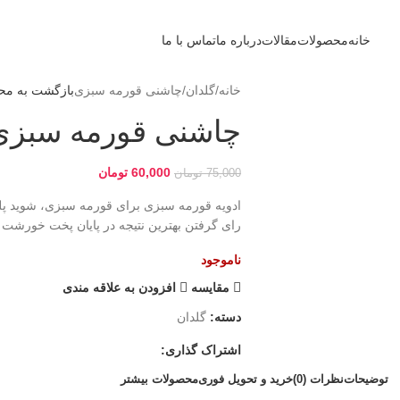
خانه
محصولات
مقالات
درباره ما
تماس با ما
خانه
گلدان
چاشنی قورمه سبزی
بازگشت به مح
چاشنی قورمه سبزی
60,000
تومان
75,000
تومان
ادویه قورمه سبزی برای قورمه سبزی، شوید پلو،
رای گرفتن بهترین نتیجه در پایان پخت خورشت 
ناموجود
مقایسه
افزودن به علاقه مندی
دسته:
گلدان
اشتراک گذاری:
توضیحات
نظرات (0)
خرید و تحویل فوری
محصولات بیشتر