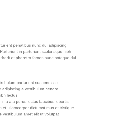
urient penatibus nunc dui adipiscing
Parturient in parturient scelerisque nibh
drerit et pharetra fames nunc natoque dui.
is bulum parturient suspendisse.
 adipiscing a vestibulum hendre.
bh lectus.
n a a a purus lectus faucibus lobortis
a et ullamcorper dictumst mus et tristique
vestibulum amet elit ut volutpat.