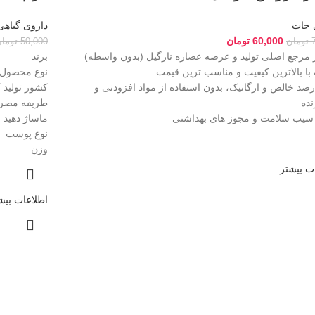
 جات
داروی گیاهی
60,000
تومان
تومان
50,000
توما
ز مرجع اصلی تولید و عرضه عصاره نارگیل (بدون واسطه)
برند 
ا بالاترین کیفیت و مناسب ترین قیمت
نوع محص
1 درصد خالص و ارگانیک، بدون استفاده از مواد افزودنی و
کشور تولی
نده
طریقه مص
 سیب سلامت و مجوز های بهداشتی
ماساژ دهید
نوع پوس
وزن 5
ت بیشتر
اطلاعات بیش