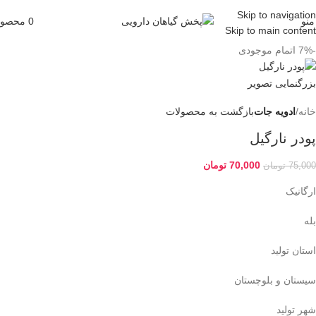
Skip to navigation
منو
0
محصو
Skip to main content
-7%
اتمام موجودی
بزرگنمایی تصویر
خانه
ادویه جات
بازگشت به محصولات
پودر نارگیل
70,000
تومان
75,000
تومان
ارگانیک
بله
استان تولید
سیستان و بلوچستان
شهر تولید