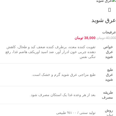
عرق شوید
عرقیجات
38,000
تومان
40,000
تومان
خواص
تقویت کننده معده، برطرف کننده ضعف کبد و طحال، کاهش
عرق
دهنده چربی خون ادرار آور، ضد اسید اوریکف هاضم غذا، رفع
شوید
تنگی نفس
طبع
عرق
طبع مزاجی عرق شوید گرم و خشک است.
شوید
طریقه
بعد از هر وعده غذا یک استکان مصرف شود.
مصرف
روش
تولید سنتی / ۱۰۰% طبیعی
تولید