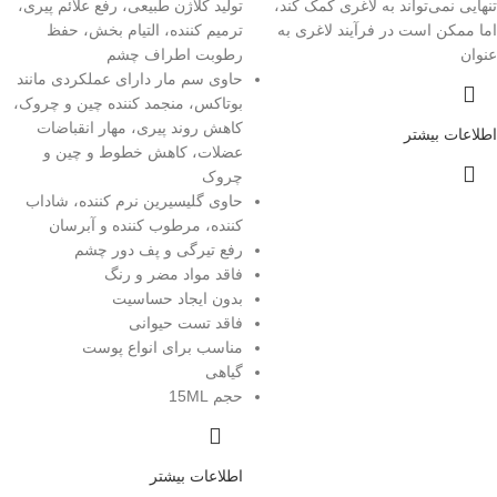
تنهایی نمی‌تواند به لاغری کمک کند،
تولید کلاژن طبیعی، رفع علائم پیری،
اما ممکن است در فرآیند‌ لاغری به
ترمیم کننده، التیام بخش، حفظ
عنوان
رطوبت اطراف چشم
حاوی سم مار دارای عملکردی مانند
بوتاکس، منجمد کننده چین و چروک،
کاهش روند پیری، مهار انقباضات
اطلاعات بیشتر
عضلات، کاهش خطوط و چین و
چروک
حاوی گلیسیرین نرم کننده، شاداب
کننده، مرطوب کننده و آبرسان
رفع تیرگی و پف دور چشم
فاقد مواد مضر و رنگ
بدون ایجاد حساسیت
فاقد تست حیوانی
مناسب برای انواع پوست
گیاهی
حجم 15ML
اطلاعات بیشتر