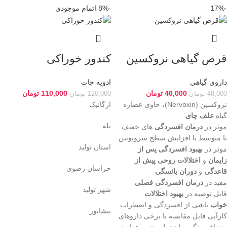
-17%
-8%
اتمام موجودی
قرص گیاهی نروکسین
کندور خوراکی
داروی گیاهی
ادویه جات
40,000
تومان
110,000
تومان
48,000
تومان
120,000
تومان
نروکسین (Nervoxin)، حاوی عصاره
ارگانیک
گیاه
علف چای
بله
موثر در
درمان افسردگی
های خفیف
تا متوسط با افزایش سطح سروتونین
استان تولید
موثر در
بهبود افسردگی پس از
زایمان
و
اختلالات روحی پیش از
خراسان رضوی
قاعدگی
و
دوران یائسگی
مفید در
درمان افسردگی فصلی
شهر تولید
قابل توصیه در
بهبود اختلالات
خواب
ناشی از افسردگی و اضطراب
نیشابور
کارآیی قابل مقایسه با برخی داروهای
ضد افسردگی، با تحمل بهتر و عوارض