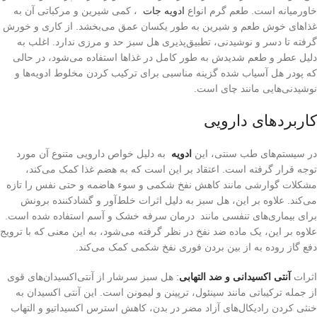
خاورمیانه است. طعم گرم انواع
ادویه جات
، کمی شیرین و مرکباتی آن به
غذاهای خوش طعم و شیرین به طور یکسان عمق می‌بخشد. از کاری و خورش
گرفته تا دسر و نوشیدنی، تطبیق‌پذیری هل سبز حد و مرزی ندارد. اغلب به
دلیل عطر و طعم شدیدش به طور کامل در غذاها استفاده می‌شود، در حالی
که پودر هل آسیاب شده گزینه مناسبی برای ترکیب کردن مخلوط ادویه‌ها و
نوشیدنی‌هایی مانند چای است.
کاربردهای دارویی
در سیستم‌های طب سنتی، این
ادویه
به دلیل خواص دارویی متنوع آن مورد
توجه قرار گرفته است. اعتقاد بر این است که به هضم غذا کمک می‌کند،
مشکلات گوارشی مانند کاهش نفخ شکمی و سوء هاضمه و حتی نفس را تازه
می‌کند. علاوه بر این، هل سبز به دلیل اثرات خلط‌آور و گشادکننده برونش
برای بیماری‌های تنفسی مانند درمان سرفه خشک و آسم استفاده شده است.
علاوه بر این، یک ماده ضد نفخ در نظر گرفته می‌شود، به این معنی که با ترویج
دفع گاز روده به از بین بردن فوری نفخ شکمی کمک می‌کند.
اثرات
آنتی اکسیدانی و ضد التهابی
: هل سبز سرشار از آنتی‌اکسیدان‌های قوی
از جمله ترکیباتی مانند سینئول، ترپینن و لیمونن است. این آنتی اکسیدان به
خنثی کردن رادیکال‌های آزاد مضر در بدن، کاهش استرس اکسیداتیو و التهاب