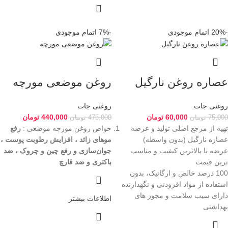
-20%
اتمام موجودی
-7%
اتمام موجودی
عصاره روغن نارگیل
روغن موضعی مورچه
روغنی جات
روغنی جات
60,000
تومان
440,000
تومان
75,000
تومان
475,000
تومان
تهیه از مرجع اصلی تولید و عرضه
خواص روغن مورچه موضعی :
رفع
عصاره نارگیل (بدون واسطه)
موهای زائد ، افزایش رطوبت پوست ،
عرضه با بالاترین کیفیت و مناسب
جوان‌سازی و رفع چین و چروک ، ضد
ترین قیمت
باکتری و ضد قارچ
100 درصد خالص و ارگانیک، بدون
استفاده از مواد افزودنی و نگهدارنده
دارای سیب سلامت و مجوز های
اطلاعات بیشتر
بهداشتی