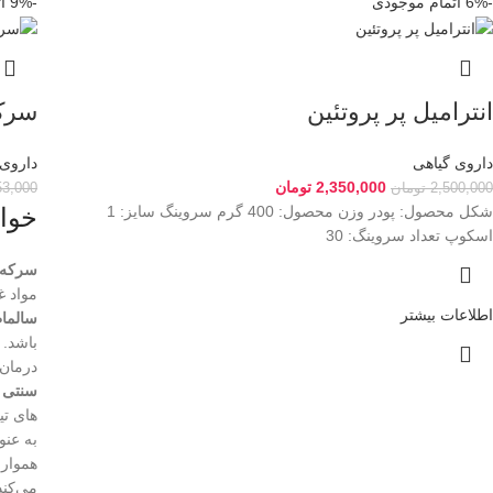
-6%
اتمام موجودی
-9%
ا
انترامیل پر پروتئین
سرک
داروی گیاهی
داروی 
2,350,000
تومان
2,500,000
تومان
53,000
شکل محصول: پودر وزن محصول: 400 گرم سروینگ سایز: 1
خوا
اسکوپ تعداد سروینگ: 30
سرکه 
مواد 
اطلاعات بیشتر
سالما
باشد. 
درمان
سنتی
ب
های تی
به عنو
هموار 
می‌کند