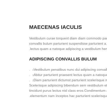
MAECENAS IACULIS
Vestibulum curae torquent diam diam commodo part
convallis bulum parturient suspendisse parturient a.
lectus quam a natoque adipiscing a vestibulum hen
ADIPISCING CONVALLIS BULUM
Vestibulum penatibus nunc dui adipiscing convall
Abitur parturient praesent lectus quam a natoque
Diam parturient dictumst parturient scelerisque ni
Scelerisque adipiscing bibendum sem vestibulum et i
tincidunt purus lectus nisl class eros.Condimentum 
elementum nam inceptos hac parturient scelerisque 