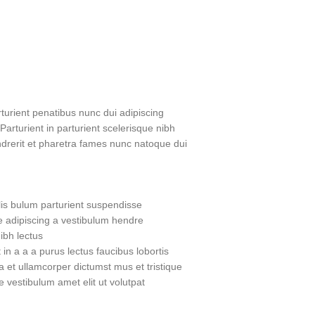
urient penatibus nunc dui adipiscing
Parturient in parturient scelerisque nibh
drerit et pharetra fames nunc natoque dui.
is bulum parturient suspendisse.
 adipiscing a vestibulum hendre.
bh lectus.
n a a a purus lectus faucibus lobortis
a et ullamcorper dictumst mus et tristique
vestibulum amet elit ut volutpat.