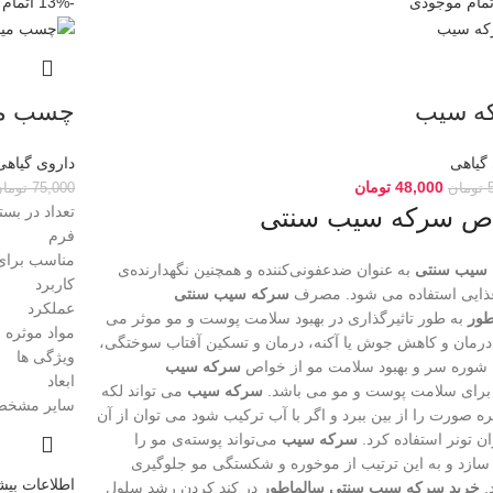
تمام موجودی
-13%
اتمام
ه سیب
چسب می
گیاهی
داروی گیاهی
48,000
تومان
تومان
75,000
توما
ص سرکه سیب سنتی
تعداد در 
فرم م
مناسب ب
سیب سنتی
به عنوان ضدعفونی‌کننده و همچنین نگهدارنده‌ی
کاربرد 
غذایی استفاده می شود. مصرف
سرکه سیب سنتی
عملکرد 
طور
به طور تاثیرگذاری در بهبود سلامت پوست و مو موثر می
مواد مو
درمان و کاهش جوش یا آکنه، درمان و تسکین آفتاب سوختگی،
ویژگی ها
 شوره سر و بهبود سلامت مو از خواص
سرکه سیب
ابعاد 8*1*
رای سلامت پوست و مو می باشد.
سرکه سیب
می تواند لکه
سایر مشخ
ره صورت را از بین ببرد و اگر با آب ترکیب شود می توان از آن
ان تونر استفاده کرد.
سرکه‌ سیب
می‌تواند پوسته‌ی مو را
سازد و به این ترتیب از موخوره و شکستگی مو جلوگیری
اطلاعات بیش
.
خرید
سرکه سیب سنتی
سالماطور
در کند کردن رشد سلول