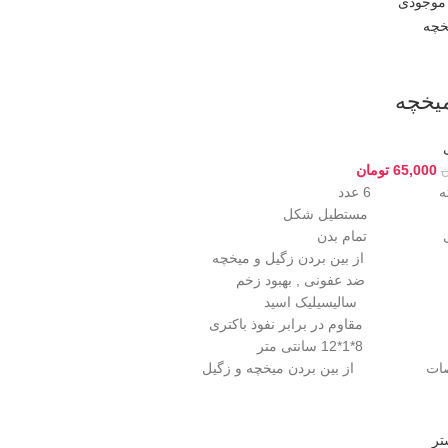
 موجودی
خچه
65,000
تومان
ن
بسته 6 عدد
ستطیل شکل
رای تمام بدن
از بین بردن زگیل و میخچه
ضد عفونی , بهبود زخم
ثره سالیسیلیک اسید
 مقاوم در برابر نفوذ باکتری
12 سانتی متر
صات از بین بردن میخچه و زگیل
تر