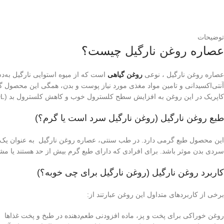
توضیحات
عصاره
روغن نارگیل
چیست؟
عصاره روغن نارگیل ، نوعی
روغن گیاهی
است که از میوه استوایی نارگیل به‌
آنتی‌اکسیدانی و تامین مواد مغذی مورد نیاز پوست و بدن، همگی این محصول گی
کاپریک در این روغن به افزایش سطح کلسترول خوب و کاهش کلسترول بد (LDL) و تری‌گلیسریدها کمک می‌کنند.
طبع روغن نارگیل (روغن نارگیل سرد است یا گرم؟)
این محصول طبع گرمی دارد. در طب سنتی، عصاره روغن نارگیل به عنوان یک ما
سردی بدن موثر باشد. برای افرادی که دارای طبع گرم بیش از حد هستند یا م
کاربرد روغن نارگیل (روغن نارگیل برای چی خوبه؟)
برخی از کاربردهای متداول این روغن عبارتند از:
روغن خوراکی برای پخت و پز، ماده افزودنی طعم‌دهنده در طبخ و پخت غذاها