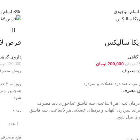
اتمام موجودی
-8%
اتمام 
یکا سالیکس
قرص لا
گیاهی
داروی گیاهی
200,000
تومان
2
تومان
120,000
توم
د مصرف:
روش مصر
تب‌ ، ضد درد عضلات و سردرد
روزا
 مصرف:
شود.
برای درمان تب : هر 4ساعت، سه قاشق غذاخوری باید مصرف
شود. برای سردرد، التهاب و دردهای عضلانی هر 6ساعت، سه قاشق
تعداد
ری میل شود.
۶۰ عدد
منع مصرف
ت بیشتر