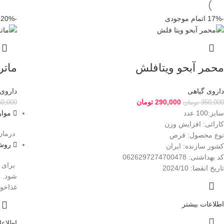
-17%
اتمام موجودی
-20%
محمر آبحو ویتافلش
ماتر
داروی گیاهی
داروی 
290,000
تومان
350,000
تومان
50,000
سایز:100 عدد
موار
کارائی: افزایش وزن
درمان 
نوع محصول: قرص
روش
کشور سازنده: ایران
کد بهداشتی: 0626297274700478
تاریخ انقضا: 2024/10
غذاخو
اطلاعات بیشتر
اطلاعا