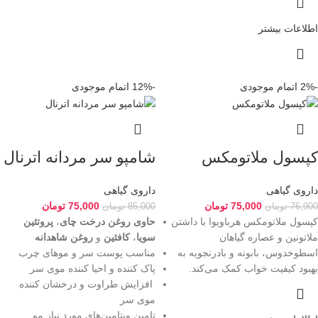
اطلاعات بیشتر
-2%
اتمام موجودی
-12%
اتمام موجودی
کپسول ملاتومکس
شامپو سر مردانه اترنال
داروی گیاهی
داروی گیاهی
75,000
تومان
75,000
تومان
76,900
تومان
85,000
تومان
کپسول ملاتومکس هرباویوا با داشتن
حاوی روغن درخت چای
،
پروتئین
ملاتونین و عصاره گیاهان
سویا
،
کافئین
و
روغن شاهدانه
اسطوخدوس، بابونه و بادرنجویه به
مناسب پوست سر و موهای چرب
بهبود کیفیت خواب کمک می‌کند.
پاک کننده و احیا کننده موی سر
افزایش طراوت و درخشان کننده
موی سر
تامین ویتامین‌های مورد نیاز مو