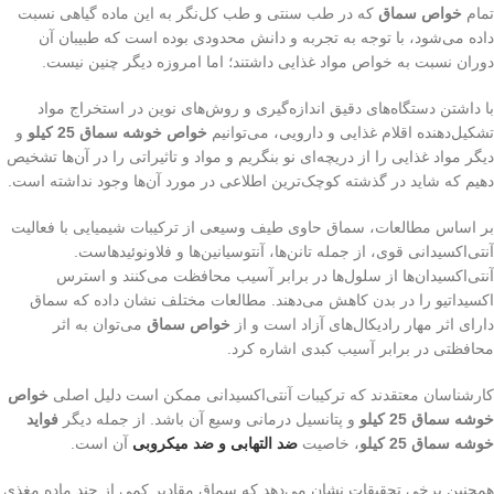
تمام
خواص سماق
که در طب سنتی و طب کل‌نگر به این ماده گیاهی نسبت
داده می‌شود، با توجه به تجربه و دانش محدودی بوده است که طبیبان آن
دوران نسبت به خواص مواد غذایی داشتند؛ اما امروزه دیگر چنین نیست.
با داشتن دستگاه‌های دقیق اندازه‌گیری و روش‌های نوین در استخراج مواد
تشکیل‌دهنده اقلام غذایی و دارویی، می‌توانیم
خواص خوشه سماق 25 کیلو
و
دیگر مواد غذایی را از دریچه‌ای نو بنگریم و مواد و تاثیراتی را در آن‌ها تشخیص
دهیم که شاید در گذشته کوچک‌ترین اطلاعی در مورد آن‌ها وجود نداشته است.
بر اساس مطالعات، سماق حاوی طیف وسیعی از ترکیبات شیمیایی با فعالیت
آنتی‌اکسیدانی قوی، از جمله تانن‌ها، آنتوسیانین‌ها و فلاونوئیدهاست.
آنتی‌اکسیدان‌ها از سلول‌ها در برابر آسیب محافظت می‌کنند و استرس
اکسیداتیو را در بدن کاهش می‌دهند. مطالعات مختلف نشان داده که سماق
دارای اثر مهار رادیکال‌های آزاد است و از
خواص سماق
می‌توان به اثر
محافظتی در برابر آسیب کبدی‌ اشاره کرد.
کارشناسان معتقدند که ترکیبات آنتی‌اکسیدانی ممکن است دلیل اصلی
خواص
خوشه سماق 25 کیلو
و پتانسیل درمانی وسیع آن باشد. از جمله دیگر
فواید
خوشه سماق 25 کیلو
، خاصیت
ضد التهابی و ضد میکروبی
آن است.
همچنین برخی تحقیقات نشان می‌دهد که سماق مقادیر کمی ‌از چند ماده مغذی