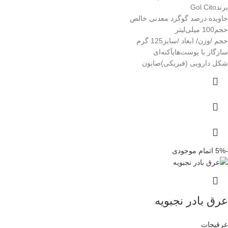
برندGol Cito
حاویده درصد گوگرد معدنی خالص
حجم100 میلی‌لیتر
حجم /وزن/ ابعاد /سایز125 گرم
سازگار با پوست‌هایآکنه‌ای
شکل دارویی (فیزیکی)صابون
-5%
اتمام موجودی
عرق بادر نجبویه
عرقیجات