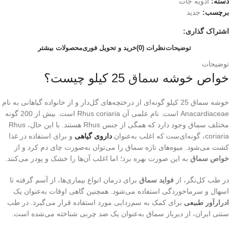
دسته:
ادویه جات
برچسب:
جدید
اشتراک گذاری:
توضیحات
نظرات (0)
خرید و تحویل فوری
محصولات بیشتر
توضیحات
خواص خوشه
سماق
25 کیلو چیست؟
خوشه سماق 25 کیلو گونه‌ای از درختچه‌های گل‌دار و از خانواده گیاهانی به نام
Anacardiaceae است. نام علمی ‌آن Rhus coriaria است. بیش از 200 گونه
مختلف سماق وجود دارد که همگی از جنس Rhus هستند. با این حال، Rhus
coriaria، گونه‌ای‌ست که اغلب به‌عنوان
داروی گیاهی
و برای استفاده در غذا
کشت می‌شود. میوه‌های تازه سماق را می‌توان به‌صورت چای دم کرد و از
خواص سماق
به این صورت بهره برد؛ اما اغلب آن‌ها را خشک و پودر می‌کنند.
در طب کل‌نگر، از
فواید سماق
برای درمان انواع بیماری‌ها، از آسم گرفته تا
اسهال و سرماخوردگی استفاده می‌شود. همچنین گاهی اوقات به‌عنوان یک
ادرارآور طبیعی
برای کمک به سم‌زدایی مورد استفاده قرار می‌گیرد. در طب
سنتی ایران، از دیرباز سماق به‌عنوان یک ضد چربی شناخته می‌شده است.