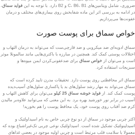
ضروری، شامل ویتامین‌های C، B6، B1 و B2 دارد. با توجه به این
فواید سماق
،
در ادامه به بررسی اثر این ماده شفابخش روی بیماری‌های مختلف و درمان
عفونت‌ها می‌پردازیم.
خواص سماق برای پوست صورت
سماق ادویه‌ای ضد میکروبی و ضد قارچی‌ست که می‌تواند به درمان التهاب و
اختلالات پوستی کمک کند. همچنین در مبارزه با باکتری‌هایی مانند سالمونلا موثر
است و می‌توان از
خواص سماق
برای ضدعفونی‌کردن ایمن میوه‌ها و
سبزیجات استفاده کرد.
سماق اثر محافظتی روی پوست دارد. تحقیقات مدرن تایید کرده است که
سماق می‌تواند به مهار رشد سلول‌های بد یا پاکسازی سلول‌های آسیب‌دیده
پوست کمک کند. از
فواید خوشه سماق 25 کیلو
می‌توان برای کاهش التهاب و
آسیب در برابر نور خورشید بهره برد. به این معنی که می‌توانید علاوه‌بر مالیدن
کرم ضد آفتاب روی پوست خود، یک محافظ پوست را هم بخورید!
اکثر چربی موجود در سماق از دو نوع چربی خاص به نام اسیداولئیک و
اسیدلینولئیک تشکیل شده است. اسیداولئیک نوعی چربی تک‌غیراشباع بوده که
معمولا با سلامت قلب مرتبط است و چربی اولیه موجود در بعضی غذاهای