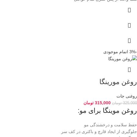
-3%
اتمام موجودی
روغن مورینگا
روغنی جات
315,000
تومان
325,000
تومان
روغن موینگا برای مو:
حفظ سلامت و درخشندگی مو
جلوگیری از ایجاد قارچ و باکتری در کف سر